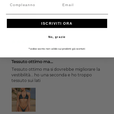
Compleanno
Email
ISCRIVITI ORA
Elba Triangolo
No, grazie
15/07/2026
Anonimo
*codice sconto non valido sui prodotti già scontati
Tessuto ottimo ma…
Tessuto ottimo ma si dovrebbe migliorare la
vestibilità… ho una seconda e ho troppo
tessuto sui lati