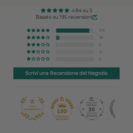
4.84 su 5
Basato su 195 recensioni
173
18
2
0
2
Scrivi una Recensione del Negozio
30
190