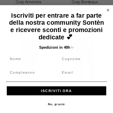
Crop Ametista
Crop Bordeaux
€27,30
€39,00
€27,30
€39,00
+2
+2
Iscriviti per entrare a far parte
30%
30%
della nostra community Sontèn
e ricevere sconti e promozioni
dedicate 💕
Spedizioni in 48h
✨
name
cognome
Compleanno
Email
ISCRIVITI ORA
Top Clip Noir Microfibra
Top Clip Chocolate
No, grazie
€24,50
€35,00
€24,50
€35,00