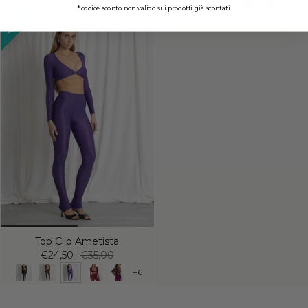
+6
+6
*codice sconto non valido sui prodotti già scontati
30%
Top Clip Ametista
€24,50
€35,00
+6