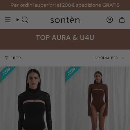
Vai
Per ordini superiori ai 200€ spedizione GRATIS
al
contenuto
Cerca
Accoun
TOP AURA & U4U
Ordina
FILTRI
ORDINA PER
per
20%
20%