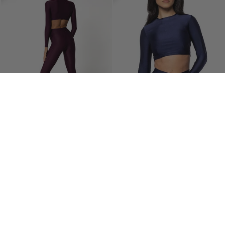
Leggings Vigneto
Crop Blu
€17,50
€35,00
€19,50
€39,00
+5
+2
50%
50%