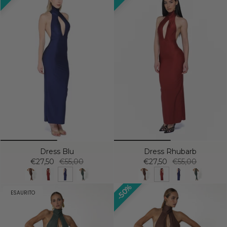
Dress Blu
Dress Rhubarb
€27,50
€55,00
€27,50
€55,00
50%
ESAURITO