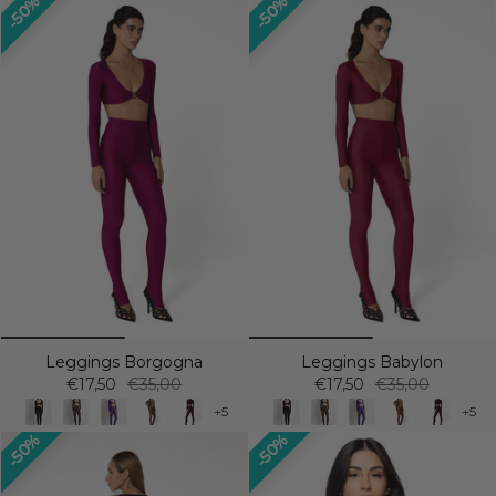
50%
50%
Leggings Borgogna
Leggings Babylon
€17,50
€35,00
€17,50
€35,00
+5
+5
50%
50%