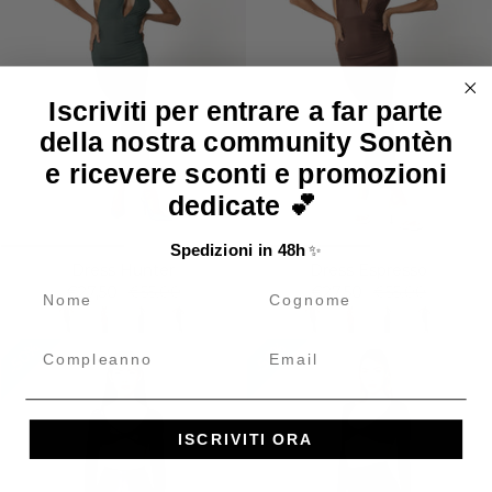
Iscriviti per entrare a far parte
della nostra community Sontèn
e ricevere sconti e promozioni
dedicate 💕
Spedizioni in 48h
✨
Dress Hunter
Dress Espresso
name
cognome
€27,50
€55,00
€27,50
€55,00
50%
50%
Compleanno
Email
ISCRIVITI ORA