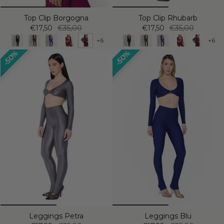
Top Clip Borgogna
Top Clip Rhubarb
€17,50
€35,00
€17,50
€35,00
+6
+6
50%
50%
Leggings Petra
Leggings Blu