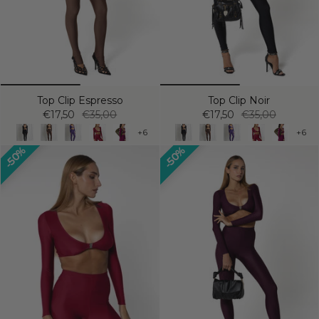
Top Clip Espresso
Top Clip Noir
€17,50
€35,00
€17,50
€35,00
+6
+6
50%
50%