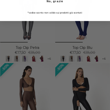
No, grazie
*codice sconto non valido sui prodotti già scontati
Top Clip Petra
Top Clip Blu
€17,50
€35,00
€17,50
€35,00
+6
+6
50%
50%