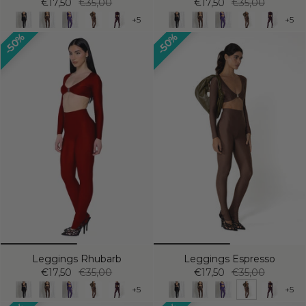
€17,50
€35,00
€17,50
€35,00
+5
+5
50%
50%
Leggings Rhubarb
Leggings Espresso
€17,50
€35,00
€17,50
€35,00
+5
+5