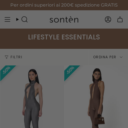
Vai
Per ordini superiori ai 200€ spedizione GRATIS
al
contenuto
Cerca
Accoun
LIFESTYLE ESSENTIALS
Ordina
FILTRI
ORDINA PER
per
50%
50%