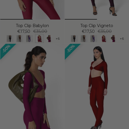
Top Clip Babylon
Top Clip Vigneto
€17,50
€35,00
€17,50
€35,00
+6
+6
50%
50%