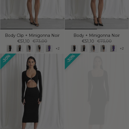
Body Clip + Minigonna Noir
Body + Minigonna Noir
€51,10
€73,00
€51,10
€73,00
+2
+2
30%
30%