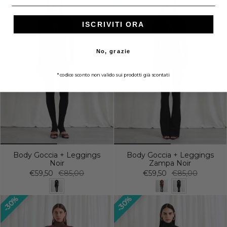
ISCRIVITI ORA
No, grazie
*codice sconto non valido sui prodotti già scontati
Body Goccia + Leggings
Body Goccia + Leggings
Noir
Zampa Noir
€59,50
€85,00
€59,50
€85,00
30%
30%