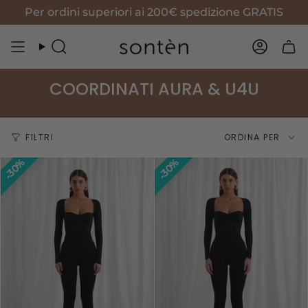
Vai
Per ordini superiori ai 200€ spedizione GRATIS
al
contenuto
Cerca
Accoun
COORDINATI AURA & U4U
Ordina
FILTRI
ORDINA PER
per
30%
30%