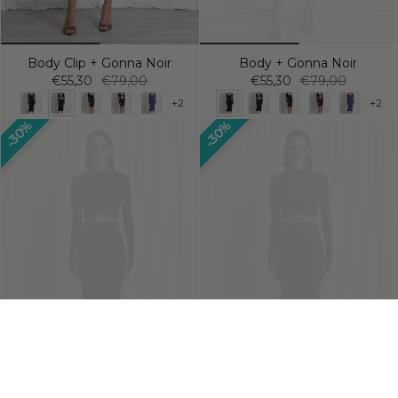
Body Clip + Gonna Noir
Body + Gonna Noir
€55,30
€79,00
€55,30
€79,00
+2
+2
30%
30%