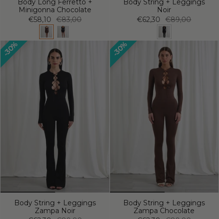
Body Long Ferretto +
Body String + Leggings
Minigonna Chocolate
Noir
€58,10
€83,00
€62,30
€89,00
30%
30%
Body String + Leggings
Body String + Leggings
Zampa Noir
Zampa Chocolate