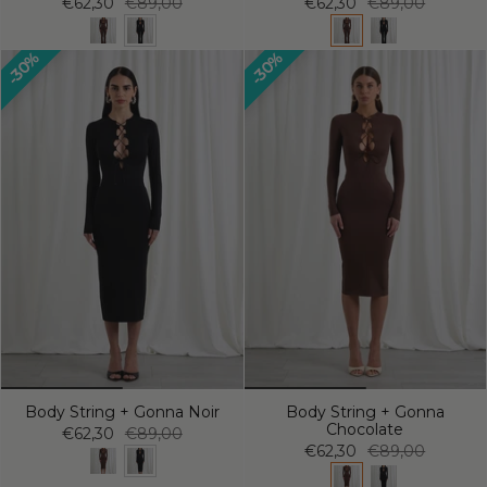
€62,30
€89,00
€62,30
€89,00
30%
30%
Body String + Gonna Noir
Body String + Gonna
Chocolate
€62,30
€89,00
€62,30
€89,00