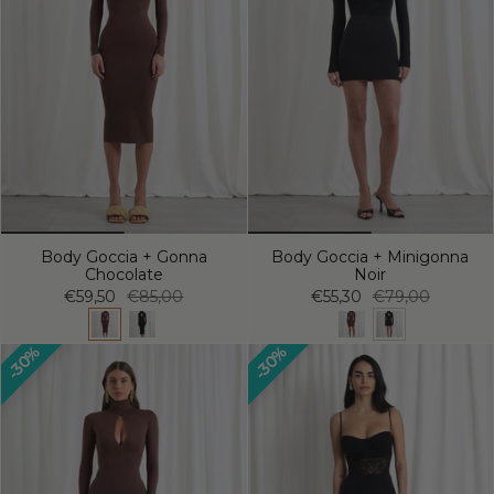
Body Goccia + Gonna
Body Goccia + Minigonna
Chocolate
Noir
€59,50
€85,00
€55,30
€79,00
30%
30%