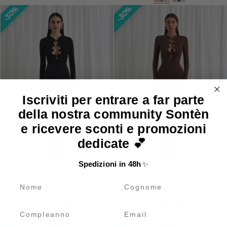
30%
30%
Iscriviti per entrare a far parte
della nostra community Sontèn
e ricevere sconti e promozioni
dedicate 💕
Spedizioni in 48h
✨
Body String + Minigonna
Body String + Minigonna
Noir
Chocolate
name
cognome
€58,10
€83,00
€58,10
€83,00
Compleanno
Email
30%
30%