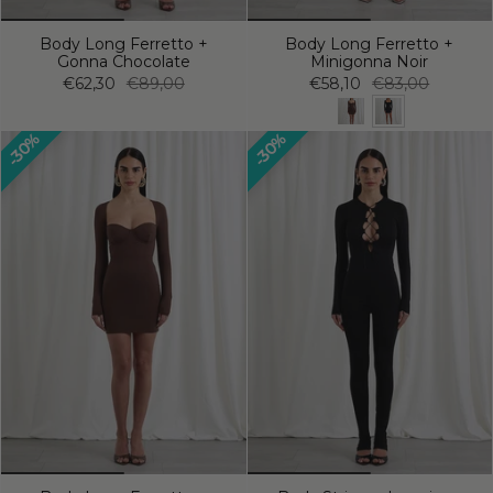
Body Long Ferretto +
Body Long Ferretto +
Gonna Chocolate
Minigonna Noir
€62,30
€89,00
€58,10
€83,00
30%
30%