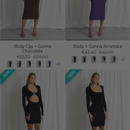
Body Clip + Gonna
Body + Gonna Ametista
Chocolate
€43,40
€62,00
€55,30
€79,00
+2
+2
30%
30%