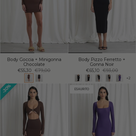
Body Goccia + Minigonna
Body Pizzo Ferretto +
Chocolate
Gonna Noir
€55,30
€79,00
€65,10
€93,00
+2
30%
ESAURITO