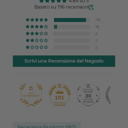
4.84 su 5
Basato su 196 recensioni
174
18
2
0
2
Scrivi una Recensione del Negozio
30
191
Recensioni Prodotto (
183
)