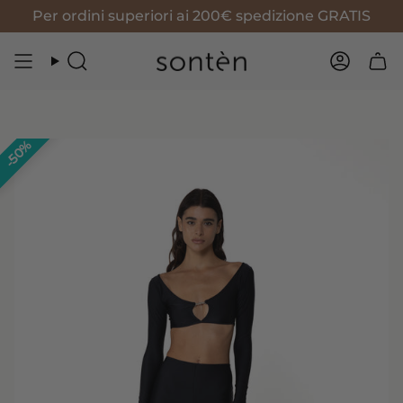
Vai
Per ordini superiori ai 200€ spedizione GRATIS
al
contenuto
Cerca
Accoun
50%