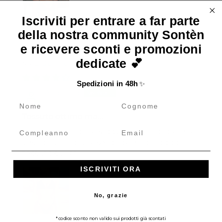
Iscriviti per entrare a far parte
della nostra community Sontèn
e ricevere sconti e promozioni
dedicate 💕
Elba Triangolo
15/07/2026
Spedizioni in 48h
✨
Anonimo
name
cognome
Tessuto ottimo ma…
Compleanno
Email
Tessuto ottimo ma si dovrebbe migliorare la
vestibilità… ho una seconda e ho troppo
tessuto sui lati
ISCRIVITI ORA
No, grazie
*codice sconto non valido sui prodotti già scontati