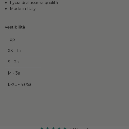
Lycra di altissima qualità
Made in Italy
Vestibilità
Top
XS - 1a
S - 2a
M - 3a
L-XL - 4a/5a