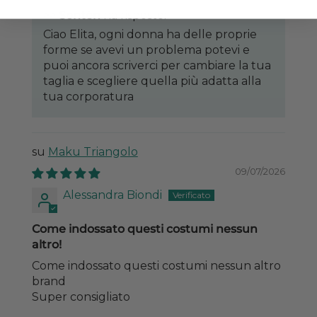
>>
Sontèn
ha risposto:
Ciao Elita, ogni donna ha delle proprie
forme se avevi un problema potevi e
puoi ancora scriverci per cambiare la tua
taglia e scegliere quella più adatta alla
tua corporatura
Maku Triangolo
09/07/2026
Alessandra Biondi
Come indossato questi costumi nessun
altro!
Come indossato questi costumi nessun altro
brand
Super consigliato