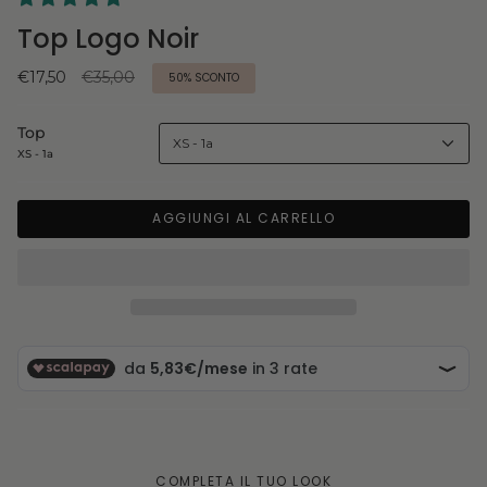
Top Logo Noir
Prezzo
€17,50
€35,00
50%
SCONTO
base
Top
XS - 1a
XS - 1a
AGGIUNGI AL CARRELLO
COMPLETA IL TUO LOOK