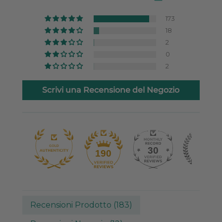
173
18
2
0
2
Scrivi una Recensione del Negozio
30
190
Recensioni Prodotto (
183
)