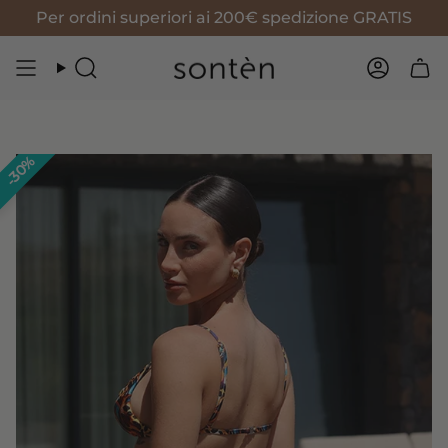
Vai
Per ordini superiori ai 200€ spedizione GRATIS
al
contenuto
Cerca
Accoun
30%