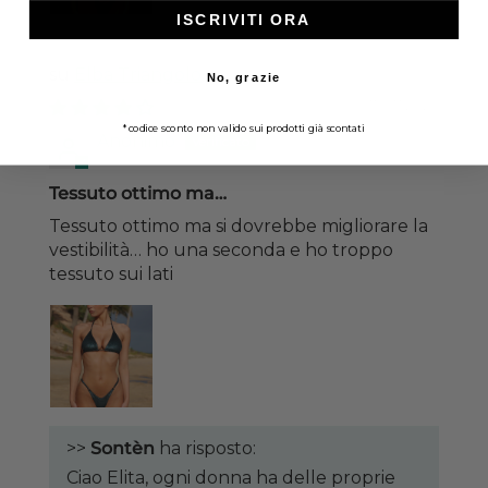
ISCRIVITI ORA
Elba Triangolo
No, grazie
15/07/2026
*codice sconto non valido sui prodotti già scontati
Anonimo
Tessuto ottimo ma…
Tessuto ottimo ma si dovrebbe migliorare la
vestibilità… ho una seconda e ho troppo
tessuto sui lati
>>
Sontèn
ha risposto:
Ciao Elita, ogni donna ha delle proprie