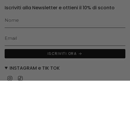
Iscriviti alla Newsletter e ottieni il 10% di sconto
ISCRIVITI ORA
INSTAGRAM e TIK TOK
Instagram
TikTok
Lingua
Valuta
ITALIANO
EUR €
© Sontèn 2026
Shopify by Librano.it