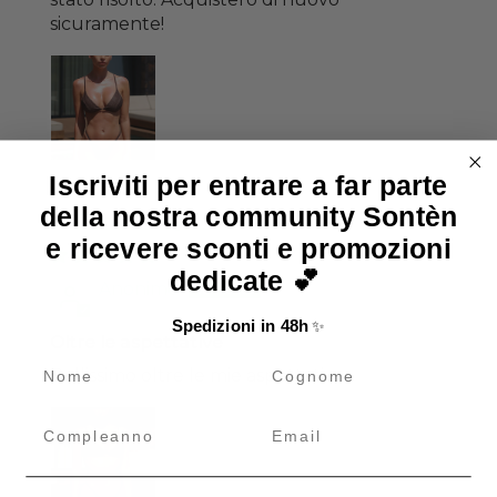
sicuramente!
Iscriviti per entrare a far parte
della nostra community Sontèn
Dana Triangolo
e ricevere sconti e promozioni
16/07/2026
dedicate 💕
Anonimo
Spedizioni in 48h
✨
Oltre le aspettative
name
cognome
Bellissimo oltre le mie aspettative
Compleanno
Email