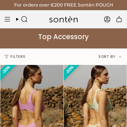
Skip
For orders over €200 FREE Sontèn POUCH
to
content
Search
Accoun
Top Accessory
Sort
FILTERS
SORT BY
by
30%
30%