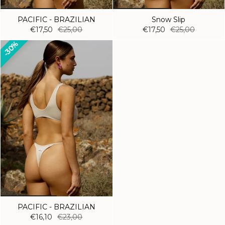
PACIFIC - BRAZILIAN
Snow Slip
€17,50
€25,00
€17,50
€25,00
Iscriviti per entrare a far parte
30%
della nostra community Sontèn
e ricevere sconti e promozioni
dedicate 💕
Spedizioni in 48h
✨
name
cognome
Compleanno
Email
ISCRIVITI ORA
PACIFIC - BRAZILIAN
€16,10
€23,00
No, grazie