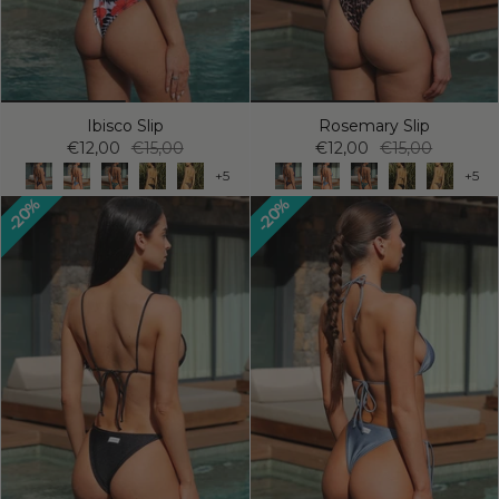
Ibisco Slip
Rosemary Slip
€12,00
€15,00
€12,00
€15,00
+5
+5
20%
20%