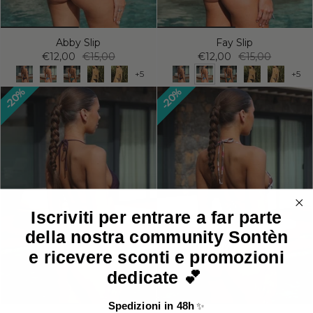
Abby Slip
Fay Slip
€12,00
€15,00
€12,00
€15,00
+5
+5
20%
20%
Iscriviti per entrare a far parte
della nostra community Sontèn
e ricevere sconti e promozioni
dedicate 💕
Spedizioni in 48h
✨