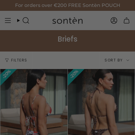
Skip
For orders over €200 FREE Sontèn POUCH
to
content
Search
Accoun
Briefs
Sort
FILTERS
SORT BY
by
20%
20%